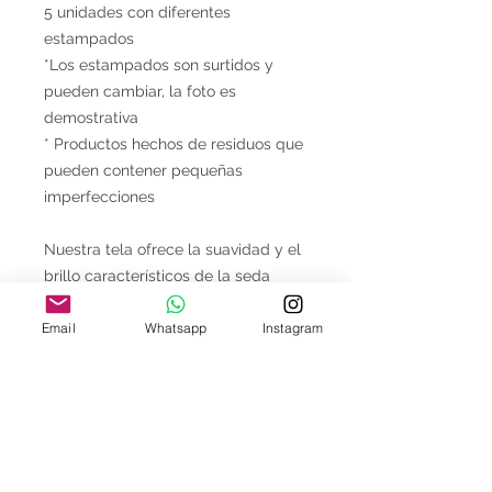
5 unidades con diferentes
estampados
*Los estampados son surtidos y
pueden cambiar, la foto es
demostrativa
* Productos hechos de residuos que
pueden contener pequeñas
imperfecciones
Nuestra tela ofrece la suavidad y el
brillo característicos de la seda
natural, pero está hecha con
Email
Whatsapp
Instagram
poliéster reciclado, combinando lujo
y sostenibilidad en cada pieza.
Recomendaciones de cuidado:
Lavar a máquina con detergente
y ciclo suave, dentro una bolsa
de lavado para proteger la