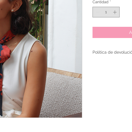
Cantidad
*
A
Política de devoluci
El cambio de productos 
siguientes a la compra,
Es necesario para la dev
perfectas condiciones, 