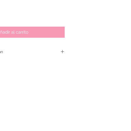
ñadir al carrito
ón
se acepta dentro de los 4 días
 unicamente por defecto de fabricación.
olución que el producto este sin uso, en
con el empaque original.