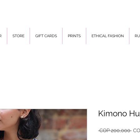
R
STORE
GIFT CARDS
PRINTS
ETHICAL FASHION
R
Kimono Hu
Reg
 COP 200,000 
CO
Pri