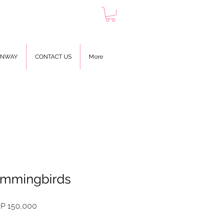
UNWAY
CONTACT US
More
mmingbirds
ular
Sale
P 150,000
ce
Price