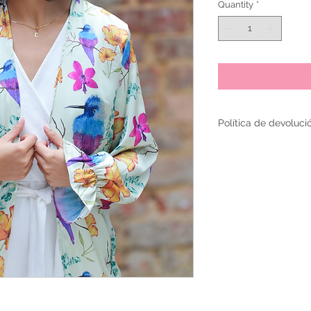
Quantity
*
Política de devoluci
El cambio de productos 
siguientes a la compra,
fabricación.
Es necesario para la de
perfectas condiciones,