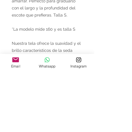
amarrar. Perfecto para graduarlo
con el largo y la profundidad del
escote que prefieras. Talla S.
*La modelo mide 160 y es talla S
Nuestra tela ofrece la suavidad y el
brillo característicos de la seda
natural, pero está hecha con
poliéster reciclado, combinando lujo
Email
Whatsapp
Instagram
y sostenibilidad en cada pieza.
Recomendaciones de cuidado:
Lavar a máquina con detergente
y ciclo suave, dentro una bolsa
de lavado para proteger la
prenda.
Secar al aire, sin secadora.
Evitar superficies rugosas para